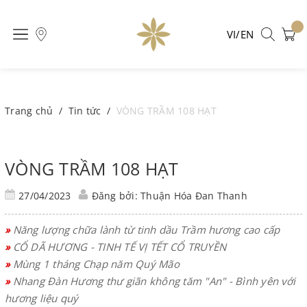
VI/EN
Trang chủ
/
Tin tức
/
VÒNG TRẦM 108 HẠT
VÒNG TRẦM 108 HẠT
27/04/2023
Đăng bởi: Thuận Hóa Đan Thanh
»
Năng lượng chữa lành từ tinh dầu Trầm hương cao cấp
»
CỔ DÃ HƯƠNG - TINH TẾ VỊ TẾT CỔ TRUYỀN
»
Mùng 1 tháng Chạp năm Quý Mão
»
Nhang Đàn Hương thư giãn không tăm "An" - Bình yên với
hương liệu quý