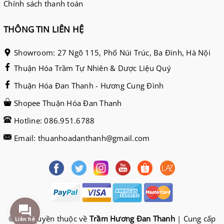
Chính sách thanh toán
THÔNG TIN LIÊN HỆ
Showroom: 27 Ngõ 115, Phố Núi Trúc, Ba Đình, Hà Nội
Thuận Hóa Trầm Tự Nhiên & Dược Liệu Quý
Thuận Hóa Đan Thanh - Hương Cung Đình
Shopee Thuận Hóa Đan Thanh
Hotline: 086.951.6788
Email: thuanhoadanthanh@gmail.com
© Bản quyền thuộc về
Trầm Hương Đan Thanh
|
Cung cấp
Liên hệ