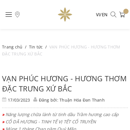
VI/EN
Trang chủ
/
Tin tức
/
VẠN PHÚC HƯƠNG - HƯƠNG THƠM
ĐẶC TRƯNG XỨ BẮC
VẠN PHÚC HƯƠNG - HƯƠNG THƠM
ĐẶC TRƯNG XỨ BẮC
17/03/2023
Đăng bởi: Thuận Hóa Đan Thanh
»
Năng lượng chữa lành từ tinh dầu Trầm hương cao cấp
»
CỔ DÃ HƯƠNG - TINH TẾ VỊ TẾT CỔ TRUYỀN
»
Mùng 1 tháng Chạp năm Quý Mão