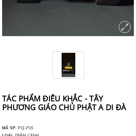
TÁC PHẨM ĐIÊU KHẮC - TÂY
PHƯƠNG GIÁO CHỦ PHẬT A DI ĐÀ
MÃ SP:
P11-P15
LOẠI:
TRẦM CẢNH