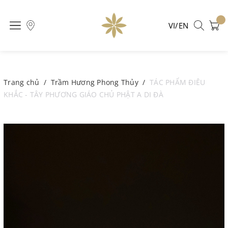
VI/EN
Trang chủ
/
Trầm Hương Phong Thủy
/
TÁC PHẨM ĐIÊU
KHẮC - TÂY PHƯƠNG GIÁO CHỦ PHẬT A DI ĐÀ