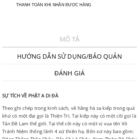
THANH TOÁN KHI NHẬN ĐƯỢC HÀNG
MÔ TẢ
HƯỚNG DẪN SỬ DỤNG/BẢO QUẢN
ĐÁNH GIÁ
SỰ TÍCH VỀ PHẬT A DI ĐÀ
Theo ghi chép trong kinh sách, về hằng hà sa kiếp trong quá
khứ có một đại gọi là Thiện Trì. Tại kiếp này có một cõi gọi là
Tản Đề Lam thế giới. Tại thế cõi này có một vị vua tên Vô
Tránh Niệm thống lãnh 4 xứ thiên hạ. Bốn xứ này bao gồm: