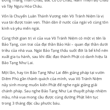
Đông Thắng Thần Châu, Bắc Cô Lô Châu, Nam Thiện Bộ Châu
và Tây Ngưu Hóa Châu.
Vốn là Chuyển Luân Thánh Vương nên Vô Tránh Niệm là vị
vua tài được toàn vẹn. Thân dân ở nước của ngài vô cùng tôn
kính và yêu mến ngài.
Cùng thời gian trị vì của vua Vô Tránh Niệm có một vị tên là
Bảo Tạng, con trai của đại thần Bảo Hải – quan đại thần dưới
triều của nhà vua. Ngài Bảo Tạng thấu suốt đời là bể khổ nên
xuất gia tu hành, sau khi đắc đạo thành Phật có danh hiệu là
Bảo Tạng Như Lai.
Một lần, hay tin Bảo Tạng Như Lai đến giảng pháp tại vườn
Diêm Phù gần thành quách của mình, vua Vô Tránh Niệm
nảy sinh mong muốn kiến Phật để nghe ngài giảng giải
chánh pháp. Sau nghe Bảo Tạng Như Lai thuyết pháp nhiệm
mầu, nhà vua mong cầu được cúng dường Phật liên tục
trong 3 tháng đặc cầu phước báu.