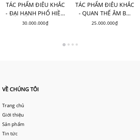
TÁC PHẨM ĐIÊU KHẮC
TÁC PHẨM ĐIÊU KHẮC
- ĐẠI HẠNH PHỔ HIỀN
- QUAN THẾ ÂM BỒ
BỒ TÁT
TÁT
30.000.000₫
25.000.000₫
VỀ CHÚNG TÔI
Trang chủ
Giới thiệu
Sản phẩm
Tin tức