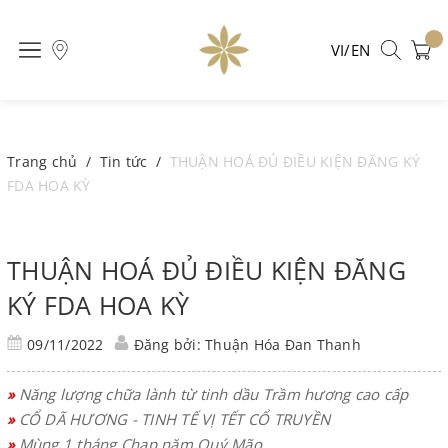
VI/EN
Trang chủ
/
Tin tức
/
THUẬN HOÁ ĐỦ ĐIỀU KIỆN ĐĂNG KÝ
FDA HOA KỲ
THUẬN HOÁ ĐỦ ĐIỀU KIỆN ĐĂNG
KÝ FDA HOA KỲ
09/11/2022
Đăng bởi: Thuận Hóa Đan Thanh
»
Năng lượng chữa lành từ tinh dầu Trầm hương cao cấp
»
CỔ DÃ HƯƠNG - TINH TẾ VỊ TẾT CỔ TRUYỀN
»
Mùng 1 tháng Chạp năm Quý Mão