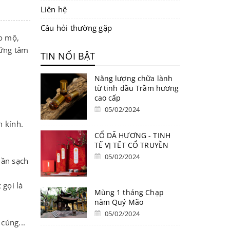
Liên hệ
Câu hỏi thường gặp
ảo mộ,
hững tâm
TIN NỔI BẬT
Năng lượng chữa lành
từ tinh dầu Trầm hương
cao cấp
05/02/2024
h kính.
CỔ DÃ HƯƠNG - TINH
TẾ VỊ TẾT CỔ TRUYỀN
05/02/2024
hần sạch
 gọi là
Mùng 1 tháng Chạp
năm Quý Mão
05/02/2024
cúng...