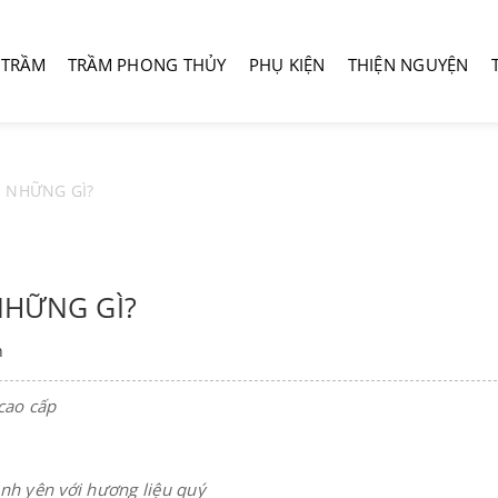
 TRẦM
TRẦM PHONG THỦY
PHỤ KIỆN
THIỆN NGUYỆN
 NHỮNG GÌ?
NHỮNG GÌ?
h
cao cấp
nh yên với hương liệu quý