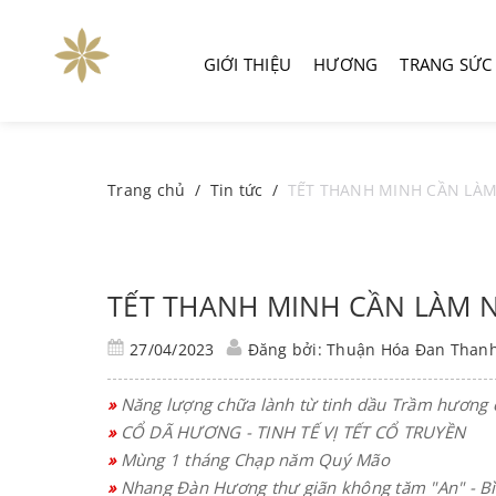
GIỚI THIỆU
HƯƠNG
TRANG SỨC
Trang chủ
/
Tin tức
/
TẾT THANH MINH CẦN LÀM
TẾT THANH MINH CẦN LÀM 
27/04/2023
Đăng bởi: Thuận Hóa Đan Than
»
Năng lượng chữa lành từ tinh dầu Trầm hương 
»
CỔ DÃ HƯƠNG - TINH TẾ VỊ TẾT CỔ TRUYỀN
»
Mùng 1 tháng Chạp năm Quý Mão
»
Nhang Đàn Hương thư giãn không tăm "An" - Bì