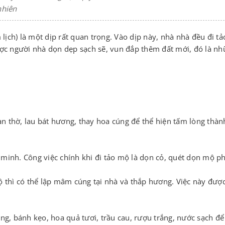
nhiên
lịch) là một dịp rất quan trọng. Vào dịp này, nhà nhà đều đi t
ợc người nhà dọn dẹp sạch sẽ, vun đắp thêm đất mới, đó là n
n thờ, lau bát hương, thay hoa cúng để thể hiện tấm lòng thàn
 minh. Công việc chính khi đi tảo mộ là dọn cỏ, quét dọn mộ p
ộ thì có thể lập mâm cúng tại nhà và thắp hương. Việc này được
, bánh kẹo, hoa quả tươi, trầu cau, rượu trắng, nước sạch để 