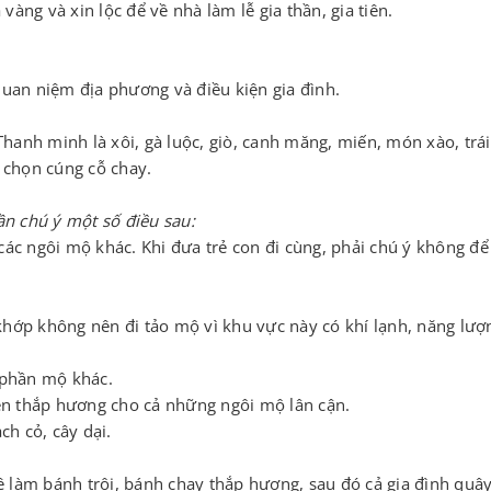
vàng và xin lộc để về nhà làm lễ gia thần, gia tiên.
 quan niệm địa phương và điều kiện gia đình.
hanh minh là xôi, gà luộc, giò, canh măng, miến, món xào, trái
a chọn cúng cỗ chay.
n chú ý một số điều sau:
c ngôi mộ khác. Khi đưa trẻ con đi cùng, phải chú ý không để
khớp không nên đi tảo mộ vì khu vực này có khí lạnh, năng lượ
c phần mộ khác.
ên thắp hương cho cả những ngôi mộ lân cận.
h cỏ, cây dại.
ệ làm bánh trôi, bánh chay thắp hương, sau đó cả gia đình quâ