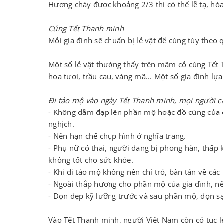
Hương cháy được khoảng 2/3 thì có thể lễ tạ, hóa 
Cúng Tết Thanh minh
Mỗi gia đình sẽ chuẩn bị lễ vật để cúng tùy theo
Một số lễ vật thường thấy trên mâm cỗ cúng Tết T
hoa tươi, trầu cau, vàng mã... Một số gia đình lự
Đi tảo mộ vào ngày Tết Thanh minh, mọi người cầ
- Không dẫm đạp lên phần mộ hoặc đồ cúng của cá
nghịch.
- Nên hạn chế chụp hình ở nghĩa trang.
- Phụ nữ có thai, người đang bị phong hàn, thấp 
không tốt cho sức khỏe.
- Khi đi tảo mộ không nên chỉ trỏ, bàn tán về cá
- Ngoài thắp hương cho phần mộ của gia đình, n
- Dọn dẹp kỹ lưỡng trước và sau phần mộ, dọn sạc
Vào Tết Thanh minh, người Việt Nam còn có tục l