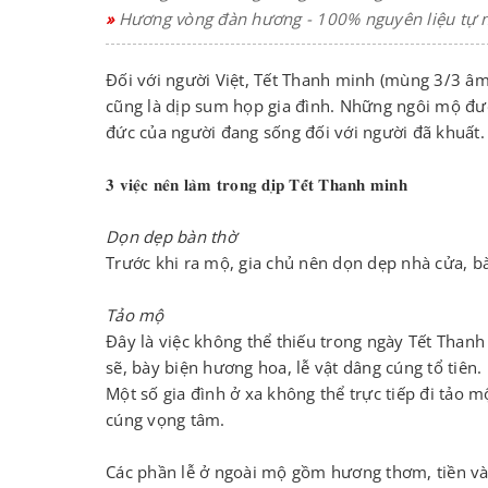
»
Hương vòng đàn hương - 100% nguyên liệu tự 
Đối với người Việt, Tết Thanh minh (mùng 3/3 âm 
cũng là dịp sum họp gia đình. Những ngôi mộ đư
đức của người đang sống đối với người đã khuất.
𝟑 𝐯𝐢𝐞̣̂𝐜 𝐧𝐞̂𝐧 𝐥𝐚̀𝐦 𝐭𝐫𝐨𝐧𝐠 𝐝𝐢̣𝐩 𝐓𝐞̂́𝐭 𝐓𝐡𝐚𝐧𝐡 𝐦𝐢𝐧𝐡
Dọn dẹp bàn thờ
Trước khi ra mộ, gia chủ nên dọn dẹp nhà cửa, bà
Tảo mộ
Đây là việc không thể thiếu trong ngày Tết Thanh
sẽ, bày biện hương hoa, lễ vật dâng cúng tổ tiên.
Một số gia đình ở xa không thể trực tiếp đi tảo m
cúng vọng tâm.
Các phần lễ ở ngoài mộ gồm hương thơm, tiền vàng