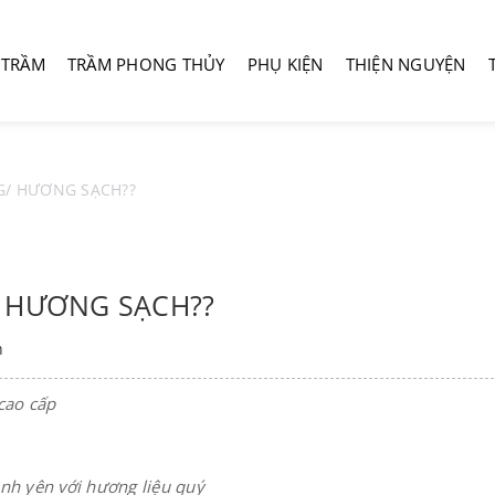
 TRẦM
TRẦM PHONG THỦY
PHỤ KIỆN
THIỆN NGUYỆN
G/ HƯƠNG SẠCH??
/ HƯƠNG SẠCH??
h
cao cấp
nh yên với hương liệu quý