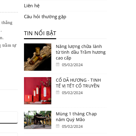
Liên hệ
Câu hỏi thường gặp
i thẳng
.
TIN NỔI BẬT
n.
 trầm tự
Năng lượng chữa lành
từ tinh dầu Trầm hương
cao cấp
05/02/2024
CỔ DÃ HƯƠNG - TINH
TẾ VỊ TẾT CỔ TRUYỀN
05/02/2024
Mùng 1 tháng Chạp
năm Quý Mão
05/02/2024