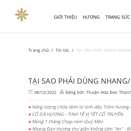
GIỚI THIỆU
HƯƠNG
TRANG SỨC
Trang chủ
/
Tin tức
/
TẠI SAO PHẢI DÙNG NHAN
TẠI SAO PHẢI DÙNG NHANG
08/12/2022
Đăng bởi: Thuận Hóa Đan Than
»
Năng lượng chữa lành từ tinh dầu Trầm hương 
»
CỔ DÃ HƯƠNG - TINH TẾ VỊ TẾT CỔ TRUYỀN
»
Mùng 1 tháng Chạp năm Quý Mão
»
Nhang Đàn Hương thư giãn không tăm "An" - Bì