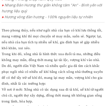
»
Nhang Đàn Hương thư giãn không tăm "An" - Bình yên với
hương liệu quý
»
Hương vòng đàn hương - 100% nguyên liệu tự nhiên
Theo phong thủy, nếu như ngôi nhà của bạn có khí lưu thông tốt,
mang vượng khí thì mọi chuyện sẽ may mắn, suôn sẻ. Ngược lại,
nếu nhà của bạn tích tụ nhiều uế khí, gia đình bạn sẽ gặp nhiều
khó khăn, xui xẻo.
Trong khi đó, xông nhà là hình thức xua đuổi tà ma, những điều
không may mắn, đồng thời mang lại tài lộc, vượng khí vào nhà.
Do đó, người dân Việt Nam và nhiều quốc gia đã tìm cách khắc
phục ngôi nhà có nhiều uế khí bằng cách xông nhà thường xuyên
để có thể tẩy trừ uế khí đó, mang lại may mắn, vượng khí cho gia
đình, nhất là các trường hợp:
Về nơi ở mới: Xông nhà có tác dụng xua đi tà khí, uế khí từ người
chủ cũ, người thợ xây dựng, đồng thời mang tới không gian sống
trong lành, hòa hợp.