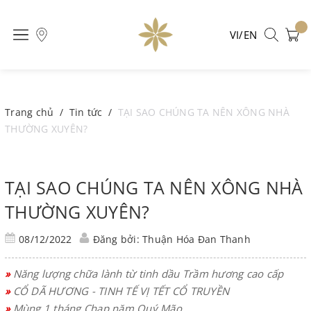
VI/EN
Trang chủ
/
Tin tức
/
TẠI SAO CHÚNG TA NÊN XÔNG NHÀ
THƯỜNG XUYÊN?
TẠI SAO CHÚNG TA NÊN XÔNG NHÀ
THƯỜNG XUYÊN?
08/12/2022
Đăng bởi: Thuận Hóa Đan Thanh
»
Năng lượng chữa lành từ tinh dầu Trầm hương cao cấp
»
CỔ DÃ HƯƠNG - TINH TẾ VỊ TẾT CỔ TRUYỀN
»
Mùng 1 tháng Chạp năm Quý Mão