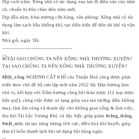
Dịp cuối năm: Xông nhà có tác dụng xua tan đi điều xấu của năm
cũ, chuẩn bị đón chào đón năm mới.
Dịp đầu năm, khai trương cửa hàng, văn phòng: Xông nhà có tác
dụng làm sạch bầu không khí, tạo điều kiện để đón tài khí và vận
khí.
Nhà giỗ, ngày Tết.
-------------------------------------------
#Bột_xông
NGHINH CÁT KHÍ của Thuận Hoá cũng được phát
triển theo chủ đề bộ sưu tập mới năm 2022 lấy Đàn hương làm
chủ vị, kết hợp với Trầm hương cùng bột thảo dược (12 loại dược
liệu quý), cùng việc được trì tụng giúp xua tan những điều không
may, làm ấm cúng và thanh tẩy cho không gian sống & làm việc,
thu hút Tài Lộc Vượng Khí, và đặc biệt, giúp giảm
#căng_thẳng
,
#mệt_mỏi
, tái tạo năng lượng tích cực, điều hoà khí huyết, giúp
tâm trí luôn thanh tịnh khi sử dụng bột hàng ngày.