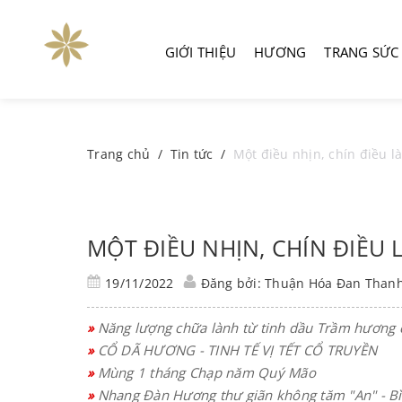
GIỚI THIỆU
HƯƠNG
TRANG SỨC
Trang chủ
/
Tin tức
/
Một điều nhịn, chín điều là
MỘT ĐIỀU NHỊN, CHÍN ĐIỀU L
19/11/2022
Đăng bởi: Thuận Hóa Đan Than
»
Năng lượng chữa lành từ tinh dầu Trầm hương 
»
CỔ DÃ HƯƠNG - TINH TẾ VỊ TẾT CỔ TRUYỀN
»
Mùng 1 tháng Chạp năm Quý Mão
»
Nhang Đàn Hương thư giãn không tăm "An" - Bì