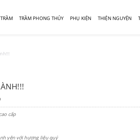
 TRẦM
TRẦM PHONG THỦY
PHỤ KIỆN
THIỆN NGUYỆN
nh!!!
ÀNH!!!
h
cao cấp
nh yên với hương liệu quý