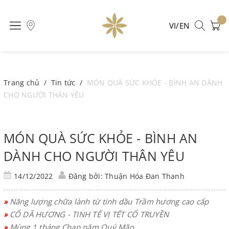
VI/EN
Trang chủ
/
Tin tức
/
MÓN QUÀ SỨC KHỎE - BÌNH AN DÀNH
CHO NGƯỜI THÂN YÊU
MÓN QUÀ SỨC KHỎE - BÌNH AN
DÀNH CHO NGƯỜI THÂN YÊU
14/12/2022
Đăng bởi: Thuận Hóa Đan Thanh
»
Năng lượng chữa lành từ tinh dầu Trầm hương cao cấp
»
CỔ DÃ HƯƠNG - TINH TẾ VỊ TẾT CỔ TRUYỀN
»
Mùng 1 tháng Chạp năm Quý Mão