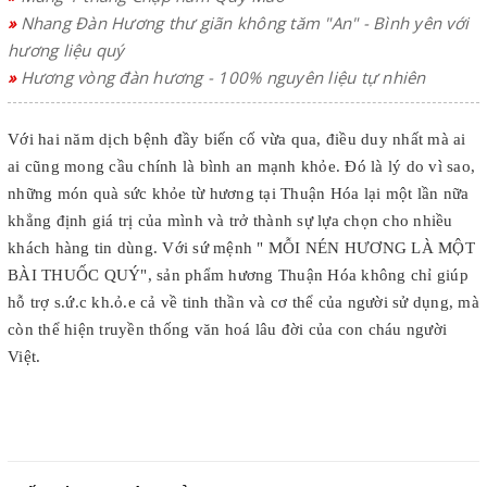
»
Nhang Đàn Hương thư giãn không tăm "An" - Bình yên với
hương liệu quý
»
Hương vòng đàn hương - 100% nguyên liệu tự nhiên
Với hai năm dịch bệnh đầy biến cố vừa qua, điều duy nhất mà ai
ai cũng mong cầu chính là bình an mạnh khỏe. Đó là lý do vì sao,
những món quà sức khỏe từ hương tại Thuận Hóa lại một lần nữa
khẳng định giá trị của mình và trở thành sự lựa chọn cho nhiều
khách hàng tin dùng. Với sứ mệnh " MỖI NÉN HƯƠNG LÀ MỘT
BÀI THUỐC QUÝ", sản phẩm hương Thuận Hóa không chỉ giúp
hỗ trợ s.ứ.c kh.ỏ.e cả về tinh thần và cơ thể của người sử dụng, mà
còn thể hiện truyền thống văn hoá lâu đời của con cháu người
Việt.