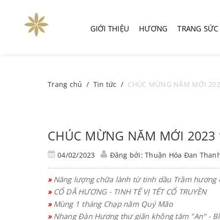
GIỚI THIỆU
HƯƠNG
TRANG SỨC
Trang chủ
/
Tin tức
/
CHÚC MỪNG NĂM MỚI 2023
CHÚC MỪNG NĂM MỚI 2023 
04/02/2023
Đăng bởi: Thuận Hóa Đan Than
»
Năng lượng chữa lành từ tinh dầu Trầm hương 
»
CỔ DÃ HƯƠNG - TINH TẾ VỊ TẾT CỔ TRUYỀN
»
Mùng 1 tháng Chạp năm Quý Mão
»
Nhang Đàn Hương thư giãn không tăm "An" - Bì