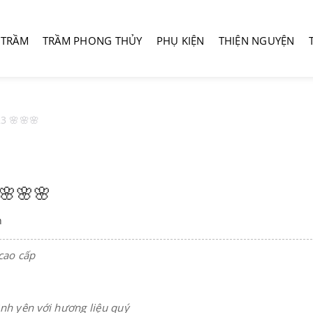
 TRẦM
TRẦM PHONG THỦY
PHỤ KIỆN
THIỆN NGUYỆN
 🌸🌸🌸
🌸🌸🌸
h
cao cấp
nh yên với hương liệu quý