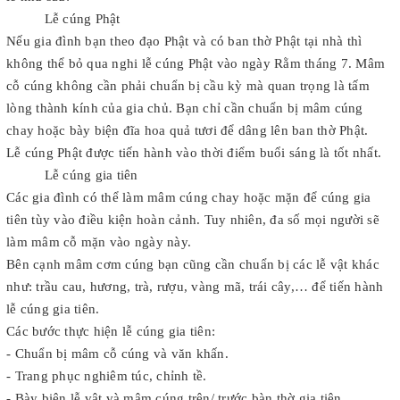
Lễ cúng Phật
Nếu gia đình bạn theo đạo Phật và có ban thờ Phật tại nhà thì
không thể bỏ qua nghi lễ cúng Phật vào ngày Rằm tháng 7. Mâm
cỗ cúng không cần phải chuẩn bị cầu kỳ mà quan trọng là tấm
lòng thành kính của gia chủ. Bạn chỉ cần chuẩn bị mâm cúng
chay hoặc bày biện đĩa hoa quả tươi để dâng lên ban thờ Phật.
Lễ cúng Phật được tiến hành vào thời điểm buổi sáng là tốt nhất.
Lễ cúng gia tiên
Các gia đình có thể làm mâm cúng chay hoặc mặn để cúng gia
tiên tùy vào điều kiện hoàn cảnh. Tuy nhiên, đa số mọi người sẽ
làm mâm cỗ mặn vào ngày này.
Bên cạnh mâm cơm cúng bạn cũng cần chuẩn bị các lễ vật khác
như: trầu cau, hương, trà, rượu, vàng mã, trái cây,… để tiến hành
lễ cúng gia tiên.
Các bước thực hiện lễ cúng gia tiên:
- Chuẩn bị mâm cỗ cúng và văn khấn.
- Trang phục nghiêm túc, chỉnh tề.
- Bày biện lễ vật và mâm cúng trên/ trước bàn thờ gia tiên.