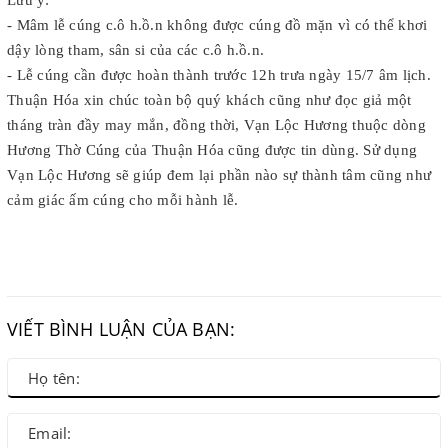
Lưu ý:
- Mâm lễ cúng c.ô h.ồ.n không được cúng đồ mặn vì có thể khơi
dậy lòng tham, sân si của các c.ô h.ồ.n.
- Lễ cúng cần được hoàn thành trước 12h trưa ngày 15/7 âm lịch.
Thuận Hóa xin chúc toàn bộ quý khách cũng như đọc giả một
tháng tràn đầy may mắn, đồng thời, Vạn Lộc Hương thuộc dòng
Hương Thờ Cúng của Thuận Hóa cũng được tin dùng. Sử dụng
Vạn Lộc Hương sẽ giúp đem lại phần nào sự thành tâm cũng như
cảm giác ấm cúng cho mỗi hành lễ.
VIẾT BÌNH LUẬN CỦA BẠN: