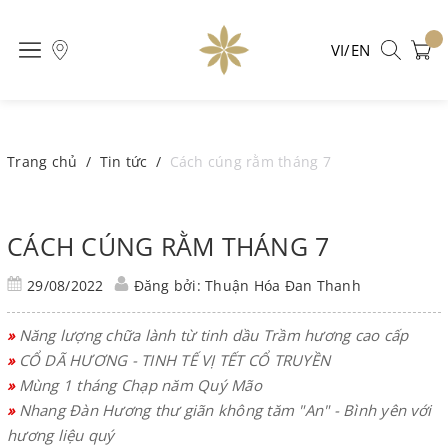
VI/EN
Trang chủ
/
Tin tức
/
Cách cúng rằm tháng 7
CÁCH CÚNG RẰM THÁNG 7
29/08/2022
Đăng bởi: Thuận Hóa Đan Thanh
»
Năng lượng chữa lành từ tinh dầu Trầm hương cao cấp
»
CỔ DÃ HƯƠNG - TINH TẾ VỊ TẾT CỔ TRUYỀN
»
Mùng 1 tháng Chạp năm Quý Mão
»
Nhang Đàn Hương thư giãn không tăm "An" - Bình yên với
hương liệu quý