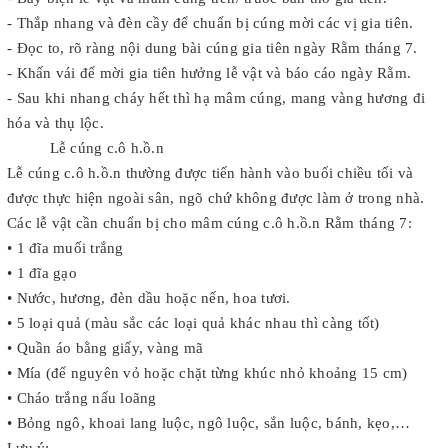
- Thắp nhang và đèn cầy để chuẩn bị cúng mời các vị gia tiên.
- Đọc to, rõ ràng nội dung bài cúng gia tiên ngày Rằm tháng 7.
- Khấn vái để mời gia tiên hưởng lễ vật và báo cáo ngày Rằm.
- Sau khi nhang cháy hết thì hạ mâm cúng, mang vàng hương đi
hóa và thụ lộc.
Lễ cúng c.ô h.ồ.n
Lễ cúng c.ô h.ồ.n thường được tiến hành vào buổi chiều tối và
được thực hiện ngoài sân, ngõ chứ không được làm ở trong nhà.
Các lễ vật cần chuẩn bị cho mâm cúng c.ô h.ồ.n Rằm tháng 7:
• 1 đĩa muối trắng
• 1 đĩa gạo
• Nước, hương, đèn dầu hoặc nến, hoa tươi.
• 5 loại quả (màu sắc các loại quả khác nhau thì càng tốt)
• Quần áo bằng giấy, vàng mã
• Mía (để nguyên vỏ hoặc chặt từng khúc nhỏ khoảng 15 cm)
• Cháo trắng nấu loãng
• Bỏng ngô, khoai lang luộc, ngô luộc, sắn luộc, bánh, kẹo,…