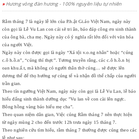
»
Hương vòng đàn hương - 100% nguyên liệu tự nhiên
Rằm tháng 7 là ngày lễ lớn của P.h.ật Gi.áo Việt Nam, ngày này
còn gọi là Lễ Vu Lan con cái sẽ tri ân, báo đáp công ơn sinh thành
của ông bà, cha mẹ. Ngày này có ý nghĩa rất lớn đối với văn hóa
của người Việt.
Ngày này còn được gọi là ngày “Xá tội v.o.ng nhân” hoặc “cúng
c.ô h.ồ.n”, “cúng thí thực”. Tương truyền rằng, các c.ô h.ồ.n bị
oan khu.ấ.t, mà không có người thân thờ cúng… sẽ được lên
dương thế để thọ hưởng sự cúng tế và nhận đồ thế chấp của người
trần gian.
Theo tín ngưỡng Việt Nam, ngày này còn gọi là Lễ Vu Lan, lễ báo
hiếu đấng sinh thành dưỡng dục "Vu lan về con cài lên ngực.
Bông hồng vàng báo hiếu mẹ cha".
Theo quan niệm dân gian, Việc cúng Rằm tháng 7 nên thực hiện
từ ngày mùng 2 cho đến trước 12h trưa ngày 15 tháng 7.
Theo nghiên cứu tìm hiểu, rằm tháng 7 thường được cúng theo các
lễ như sau: