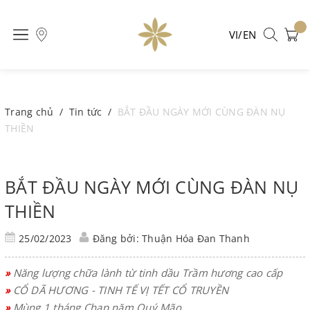
VI/EN
Trang chủ
/
Tin tức
/
BẮT ĐẦU NGÀY MỚI CÙNG ĐÀN NỤ
THIỀN
BẮT ĐẦU NGÀY MỚI CÙNG ĐÀN NỤ
THIỀN
25/02/2023
Đăng bởi: Thuận Hóa Đan Thanh
»
Năng lượng chữa lành từ tinh dầu Trầm hương cao cấp
»
CỔ DÃ HƯƠNG - TINH TẾ VỊ TẾT CỔ TRUYỀN
»
Mùng 1 tháng Chạp năm Quý Mão